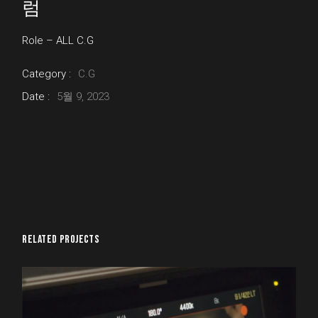
럼
Role – ALL C.G
Category :
C.G
Date :
5월 9, 2023
RELATED PROJECTS